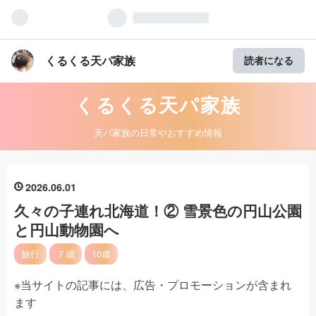
くるくる天パ家族
読者になる
くるくる天パ家族
天パ家族の日常やおすすめ情報
2026
06
01
久々の子連れ北海道！② 雪景色の円山公園
と円山動物園へ
旅行
７歳
10歳
※当サイトの記事には、広告・プロモーションが含まれ
ます