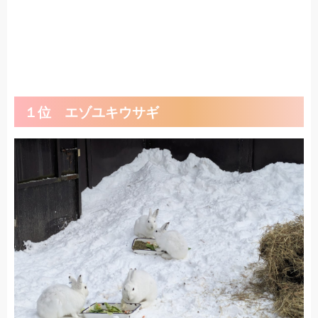
１位 エゾユキウサギ