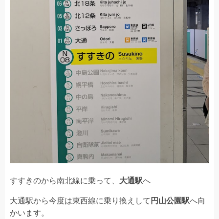
すすきのから南北線に乗って、
大通駅
へ
大通駅から今度は東西線に乗り換えして
円山公園駅
へ向
かいます。