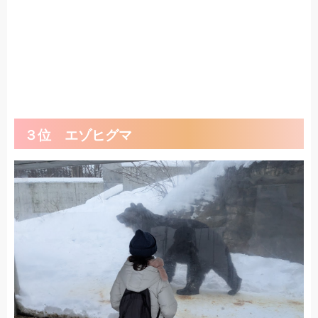
３位 エゾヒグマ